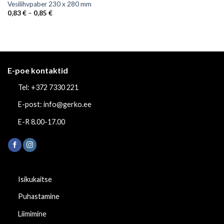
Vesilihvpaber 230 x 280 mm
Price
0,83
€
–
0,85
€
range:
0,83 €
through
0,85 €
E-poe kontaktid
Tel: +372 7330 221
E-post: info@gerko.ee
E-R 8.00-17.00
Isikukaitse
Puhastamine
Liimimine