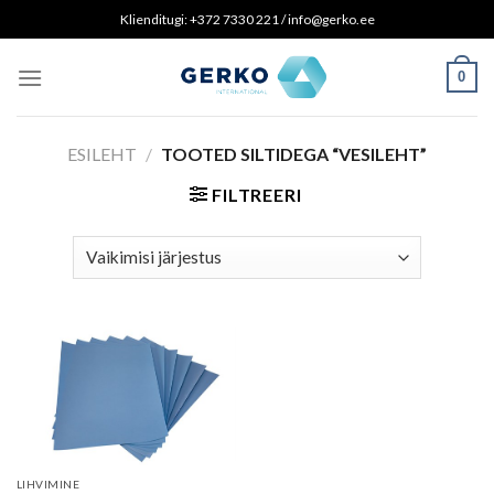
Skip
Klienditugi: +372 7330 221 / info@gerko.ee
to
content
0
ESILEHT
/
TOOTED SILTIDEGA “VESILEHT”
FILTREERI
LIHVIMINE