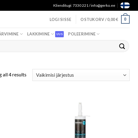
Klienditugi: 7330 221 / info@gerko.ee
0
LOGI SISSE
OSTUKORV /
0,00
€
ÄRVIMINE
LAKKIMINE
POLEERIMINE
 all 4 results