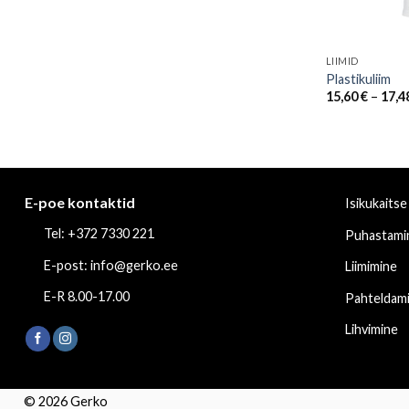
LIIMID
Plastikuliim
15,60
€
–
17,4
E-poe kontaktid
Isikukaitse
Tel: +372 7330 221
Puhastami
E-post: info@gerko.ee
Liimimine
E-R 8.00-17.00
Pahteldam
Lihvimine
© 2026 Gerko