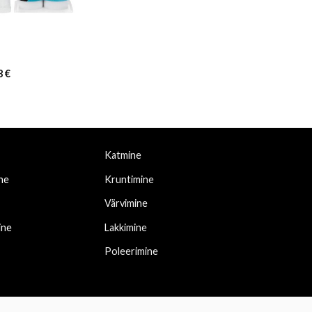
Price
8
€
range:
15,60 €
through
17,48 €
Katmine
ne
Kruntimine
Värvimine
ine
Lakkimine
Poleerimine