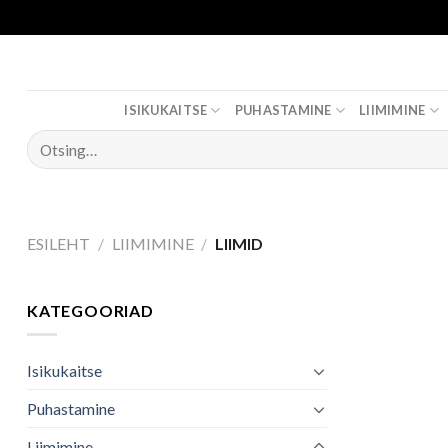
Skip
to
content
ISIKUKAITSE
PUHASTAMINE
LIIMIMINE
Otsi:
ESILEHT
/
LIIMIMINE
/
LIIMID
KATEGOORIAD
Isikukaitse
Puhastamine
Liimimine