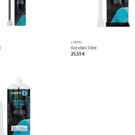
LIIMID
l
Kereliim 50ml
25,55
€