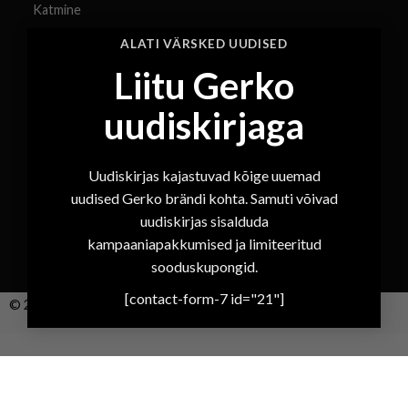
Katmine
×
Kruntimine
ALATI VÄRSKED UUDISED
Liitu Gerko
Värvimine
Lakkimine
uudiskirjaga
Poleerimine
Uudiskirjas kajastuvad kõige uuemad
uudised Gerko brändi kohta. Samuti võivad
Müügitingimused
uudiskirjas sisalduda
Blogi
kampaaniapakkumised ja limiteeritud
sooduskupongid.
[contact-form-7 id="21"]
© 2026 Gerko