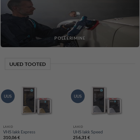
POLEERIMINE
UUED TOOTED
UUS
UUS
LAKID
LAKID
VHS lakk Express
UHS lakk Speed
310,06
€
256,31
€