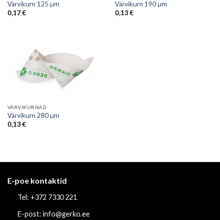
Värvikurn 125 µm
Värvikurn 190 µm
0,17
€
0,13
€
VÄRVIKURNAD
Värvikurn 280 µm
0,13
€
E-poe kontaktid
Tel: +372 7330 221
E-post: info@gerko.ee