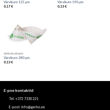
Värvikurn 125 µm
Värvikurn 190 µm
0,17
€
0,13
€
VÄRVIKURNAD
Värvikurn 280 µm
0,13
€
E-poe kontaktid
Tel: +372 7330 221
E-post: info@gerko.ee