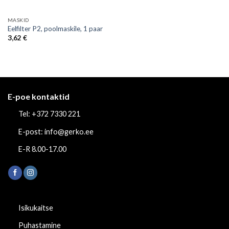
MASKID
Eelfilter P2, poolmaskile, 1 paar
3,62
€
E-poe kontaktid
Tel: +372 7330 221
E-post: info@gerko.ee
E-R 8.00-17.00
Isikukaitse
Puhastamine