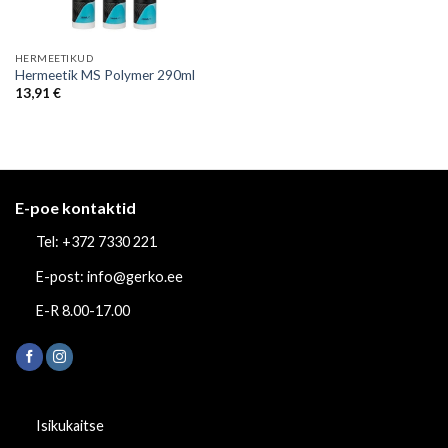
HERMEETIKUD
Hermeetik MS Polymer 290ml
13,91
€
E-poe kontaktid
Tel: +372 7330 221
E-post: info@gerko.ee
E-R 8.00-17.00
Isikukaitse