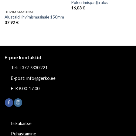
Poleerimispadja alus
16,03
€
LIHVIMISMASINAD
Alustald lihvimismasinale 150mm
37,92
€
E-poe kontaktid
Tel: +372 7330 221
E-post: info@gerko.ee
E-R 8.00-17.00
Isikukaitse
Puhastamine