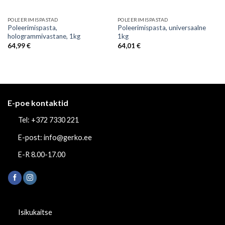
POLEERIMISPASTAD
POLEERIMISPASTAD
Poleerimispasta,
Poleerimispasta, universaalne
hologrammivastane, 1kg
1kg
64,99
€
64,01
€
E-poe kontaktid
Tel: +372 7330 221
E-post: info@gerko.ee
E-R 8.00-17.00
Isikukaitse