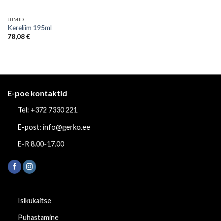
LIIMID
Kereliim 195ml
78,08
€
E-poe kontaktid
Tel: +372 7330 221
E-post: info@gerko.ee
E-R 8.00-17.00
Isikukaitse
Puhastamine