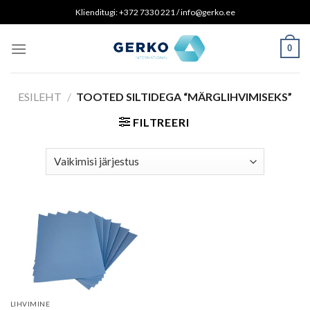
Skip
Klienditugi: +372 7330 221 / info@gerko.ee
to
content
0
ESILEHT
/
TOOTED SILTIDEGA “MÄRGLIHVIMISEKS”
FILTREERI
LIHVIMINE