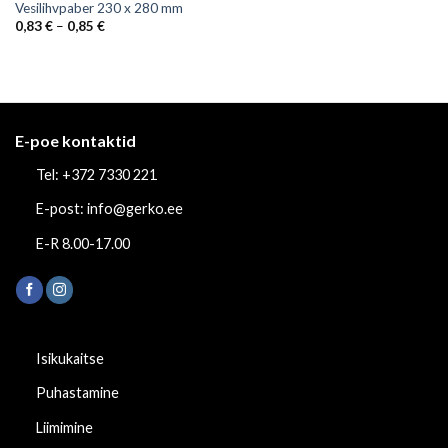
Vesilihvpaber 230 x 280 mm
Price
0,83
€
–
0,85
€
range:
0,83 €
through
0,85 €
E-poe kontaktid
Tel: +372 7330 221
E-post: info@gerko.ee
E-R 8.00-17.00
Isikukaitse
Puhastamine
Liimimine