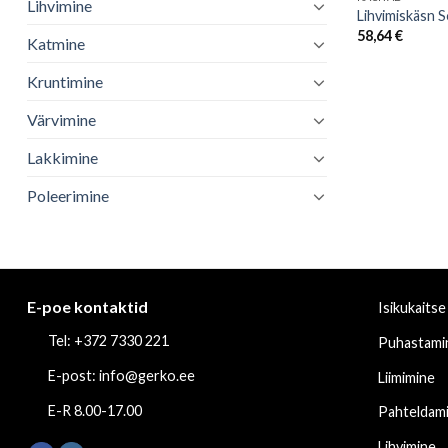
Lihvimine
Lihvimiskäsn S
58,64
€
Katmine
Kruntimine
Värvimine
Lakkimine
Poleerimine
E-poe kontaktid
Isikukaitse
Tel: +372 7330 221
Puhastami
E-post: info@gerko.ee
Liimimine
E-R 8.00-17.00
Pahteldam
Lihvimine