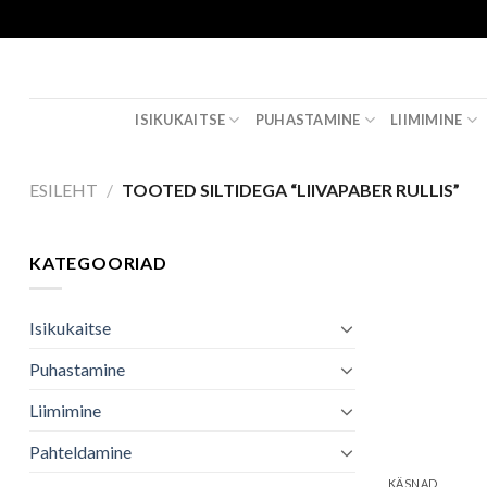
Skip
to
content
ISIKUKAITSE
PUHASTAMINE
LIIMIMINE
ESILEHT
/
TOOTED SILTIDEGA “LIIVAPABER RULLIS”
KATEGOORIAD
Isikukaitse
Puhastamine
Liimimine
Pahteldamine
KÄSNAD