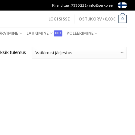
Klienditugi: 7330 221 / info@gerko.ee
0
LOGI SISSE
OSTUKORV /
0,00
€
ÄRVIMINE
LAKKIMINE
POLEERIMINE
ksik tulemus