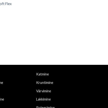
oft Flex
Katmine
ne
Kruntimine
Värvimine
ine
Lakkimine
Poleerimine