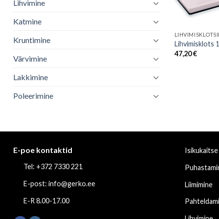
Lihvimine
Katmine
LIHVIMISKLOTS
Kruntimine
Lihvimisklots
47,20
€
Värvimine
Lakkimine
Poleerimine
E-poe kontaktid
Isikukaitse
Tel: +372 7330 221
Puhastami
E-post: info@gerko.ee
Liimimine
E-R 8.00-17.00
Pahteldam
Lihvimine