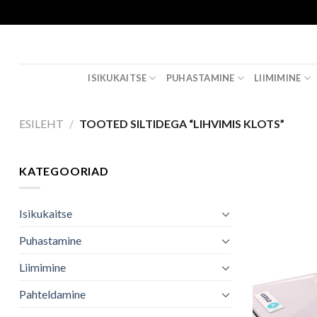
Skip
to
content
ISIKUKAITSE
PUHASTAMINE
LIIMIMINE
ESILEHT
/
TOOTED SILTIDEGA “LIHVIMIS KLOTS”
KATEGOORIAD
Isikukaitse
Puhastamine
Liimimine
Pahteldamine