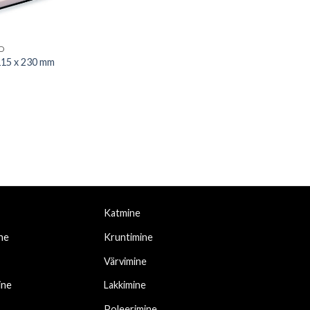
ID
 115 x 230 mm
Katmine
ne
Kruntimine
Värvimine
ine
Lakkimine
Poleerimine