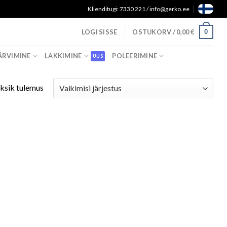
Klienditugi: 7330 221 / info@gerko.ee
0
LOGI SISSE
OSTUKORV /
0,00
€
ÄRVIMINE
LAKKIMINE
POLEERIMINE
ksik tulemus