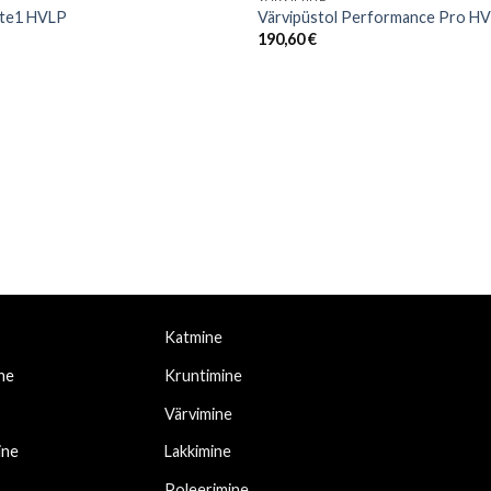
lite1 HVLP
Värvipüstol Performance Pro H
190,60
€
Katmine
ne
Kruntimine
Värvimine
ine
Lakkimine
Poleerimine