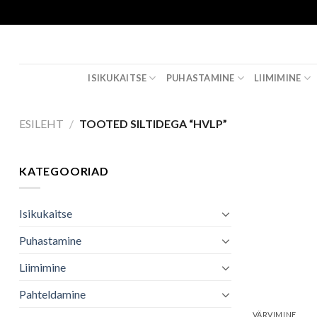
Skip
to
content
ISIKUKAITSE
PUHASTAMINE
LIIMIMINE
ESILEHT
/
TOOTED SILTIDEGA “HVLP”
KATEGOORIAD
Isikukaitse
Puhastamine
Liimimine
Pahteldamine
VÄRVIMINE