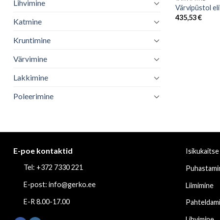
Lihvimine
Värvipüstol e
435,53
€
Katmine
Kruntimine
Värvimine
Lakkimine
Poleerimine
E-poe kontaktid
Isikukaitse
Tel: +372 7330 221
Puhastami
E-post: info@gerko.ee
Liimimine
E-R 8.00-17.00
Pahteldam
Lihvimine