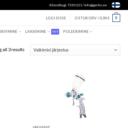
Klienditugi: 7330 221 / info@gerko.ee
0
LOGI SISSE
OSTUKORV /
0,00
€
ÄRVIMINE
LAKKIMINE
POLEERIMINE
 all 3 results
VÄRVIMINE