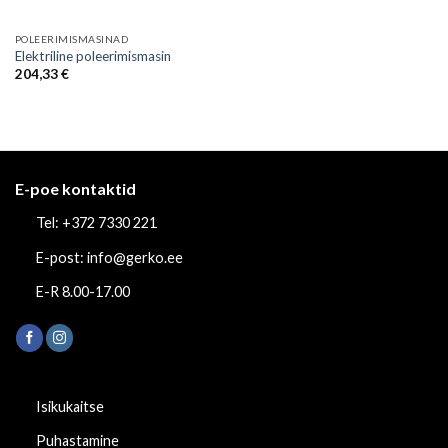
POLEERIMISMASINAD
Elektriline poleerimismasin
204,33
€
E-poe kontaktid
Tel: +372 7330 221
E-post: info@gerko.ee
E-R 8.00-17.00
Isikukaitse
Puhastamine