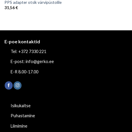
PPS adapter otsik värvipüstolile
31,56
€
E-poe kontaktid
Tel: +372 7330 221
E-post: info@gerko.ee
E-R 8.00-17.00
Isikukaitse
Puhastamine
Liimimine