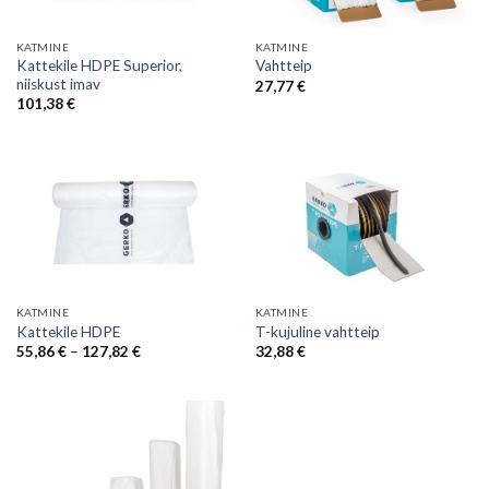
KATMINE
KATMINE
Kattekile HDPE Superior,
Vahtteip
niiskust imav
27,77
€
101,38
€
KATMINE
KATMINE
Kattekile HDPE
T-kujuline vahtteip
Price
55,86
€
–
127,82
€
32,88
€
range:
55,86 €
through
127,82 €