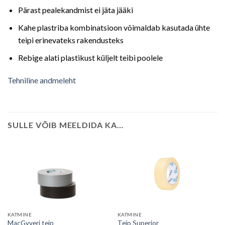
Pärast pealekandmist ei jäta jääki
Kahe plastriba kombinatsioon võimaldab kasutada ühte
teipi erinevateks rakendusteks
Rebige alati plastikust küljelt teibi poolele
Tehniline andmeleht
SULLE VÕIB MEELDIDA KA…
KATMINE
KATMINE
MacGyveri teip
Teip Superior