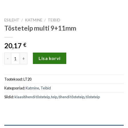
ESILEHT
/
KATMINE
/
TEIBID
Tõsteteip multi 9+11mm
20,17
€
Tõsteteip multi 9+11mm kogus
Lisa korvi
Tootekood:
LT20
Kategooriad:
Katmine
,
Teibid
Sildid:
klaasitihendi tõsteteip
,
teip
,
tihendi tõsteteip
,
tõsteteip