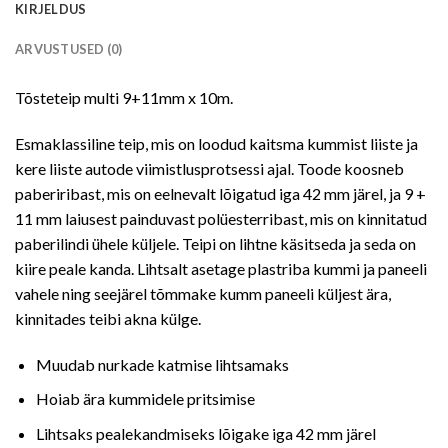
KIRJELDUS
ARVUSTUSED (0)
Tõsteteip multi 9+11mm x 10m.
Esmaklassiline teip, mis on loodud kaitsma kummist liiste ja
kere liiste autode viimistlusprotsessi ajal. Toode koosneb
paberiribast, mis on eelnevalt lõigatud iga 42 mm järel, ja 9 +
11 mm laiusest painduvast polüesterribast, mis on kinnitatud
paberilindi ühele küljele. Teipi on lihtne käsitseda ja seda on
kiire peale kanda. Lihtsalt asetage plastriba kummi ja paneeli
vahele ning seejärel tõmmake kumm paneeli küljest ära,
kinnitades teibi akna külge.
Muudab nurkade katmise lihtsamaks
Hoiab ära kummidele pritsimise
Lihtsaks pealekandmiseks lõigake iga 42 mm järel