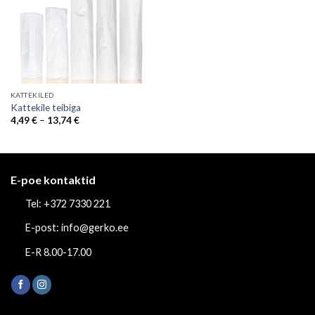
KATTEKILED
Kattekile teibiga
Price
4,49
€
–
13,74
€
range:
4,49 €
through
13,74 €
E-poe kontaktid
Tel: +372 7330 221
E-post: info@gerko.ee
E-R 8.00-17.00