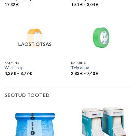
Price
17,32
€
1,51
€
–
3,04
€
range:
1,51 €
through
3,04 €
LAOST OTSAS
KATMINE
KATMINE
Washi teip
Teip aqua
Price
Price
4,39
€
–
8,77
€
2,83
€
–
7,40
€
range:
range:
4,39 €
2,83 €
through
through
8,77 €
7,40 €
SEOTUD TOOTED