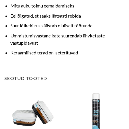
Mitu auku tolmu eemaldamiseks
Eellõigatud, et saaks lihtsasti rebida
Suur lõikekiirus säästab oluliselt töötunde
Ummistumisvastane kate suurendab lihvketaste
vastupidavust
Keraamilised terad on iseterituvad
SEOTUD TOOTED