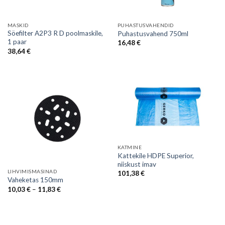
MASKID
PUHASTUSVAHENDID
Söefilter A2P3 R D poolmaskile,
Puhastusvahend 750ml
1 paar
16,48
€
38,64
€
KATMINE
Kattekile HDPE Superior,
niiskust imav
LIHVIMISMASINAD
101,38
€
Vaheketas 150mm
Price
10,03
€
–
11,83
€
range:
10,03 €
through
11,83 €