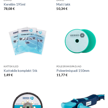
LIIMID
LAKID
Kereliim 195ml
Matt lakk
78,08
€
50,34
€
KATTEKILED
POLEERIMISPADJAD
Kattekile komplekt 5tk
Poleerimispadi 150mm
1,49
€
11,77
€