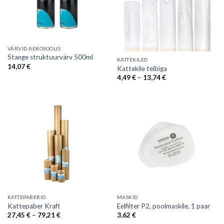
VÄRVID AEROSOOLIS
Stange struktuurvärv 500ml
KATTEKILED
14,07
€
Kattekile teibiga
Price
4,49
€
–
13,74
€
range:
4,49 €
through
13,74 €
KATTEPABERID
MASKID
Kattepaber Kraft
Eelfilter P2, poolmaskile, 1 paar
Price
27,45
€
–
79,21
€
3,62
€
range: