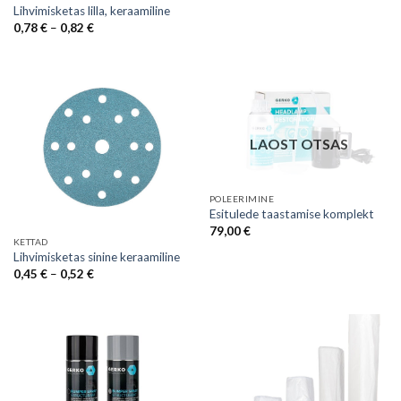
1,00 €
Lihvimisketas lilla, keraamiline
through
Price
0,78
€
–
0,82
€
1,04 €
range:
0,78 €
through
0,82 €
LAOST OTSAS
POLEERIMINE
Esitulede taastamise komplekt
79,00
€
KETTAD
Lihvimisketas sinine keraamiline
Price
0,45
€
–
0,52
€
range:
0,45 €
through
0,52 €