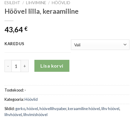
ESILEHT
/
LIHVIMINE
/
HÖÖVLID
Höövel lilla, keraamiline
43,64
€
KAREDUS
Höövel lilla, keraamiline kogus
Lisa korvi
Tootekood:
-
Kategooria:
Höövlid
Sildid:
gerko
,
höövel
,
höövellihvpaber
,
keraamiline höövel
,
lihv höövel
,
lihvhöövel
,
lihvimishöövel