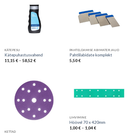
KÄTEPESU
PAHTELDAMISE ABIMATERJALID
Kätepuhastusvahend
Pahtlilabidate komplekt
Price
11,15
€
–
58,52
€
5,50
€
range:
11,15 €
through
58,52 €
LIHVIMINE
Höövel 70 x 420mm
Price
1,00
€
–
1,04
€
range:
KETTAD