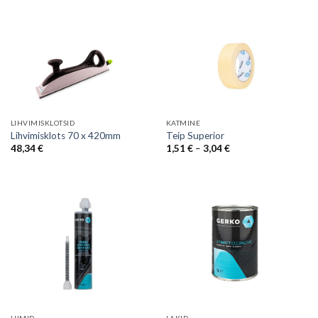
27,45 €
through
79,21 €
LIHVIMISKLOTSID
KATMINE
Lihvimisklots 70 x 420mm
Teip Superior
Price
48,34
€
1,51
€
–
3,04
€
range:
1,51 €
through
3,04 €