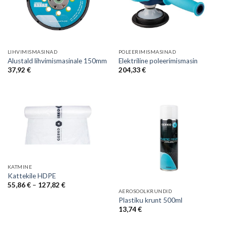
LIHVIMISMASINAD
POLEERIMISMASINAD
Alustald lihvimismasinale 150mm
Elektriline poleerimismasin
37,92
€
204,33
€
KATMINE
Kattekile HDPE
Price
55,86
€
–
127,82
€
range:
AEROSOOLKRUNDID
55,86 €
Plastiku krunt 500ml
through
13,74
€
127,82 €