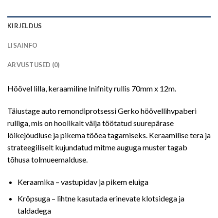
KIRJELDUS
LISAINFO
ARVUSTUSED (0)
Höövel lilla, keraamiline Inifnity rullis 70mm x 12m.
Täiustage auto remondiprotsessi Gerko höövellihvpaberi
rulliga, mis on hoolikalt välja töötatud suurepärase
lõikejõudluse ja pikema tööea tagamiseks.
Keraamilise tera ja
strateegiliselt kujundatud mitme auguga muster tagab
tõhusa tolmueemalduse.
Keraamika – vastupidav ja pikem eluiga
Krõpsuga – lihtne kasutada erinevate klotsidega ja
taldadega