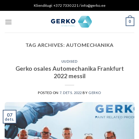
Skip
Klienditugi: +372 7330 221 / info@gerko.ee
to
content
0
TAG ARCHIVES:
AUTOMECHANIKA
UUDISED
Gerko osales Automechanika Frankfurt
2022 messil
POSTED ON
7. DETS. 2022
BY
GERKO
07
dets.