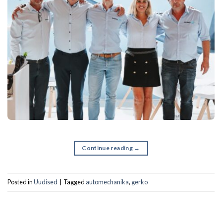
Continue reading
→
Posted in
Uudised
|
Tagged
automechanika
,
gerko