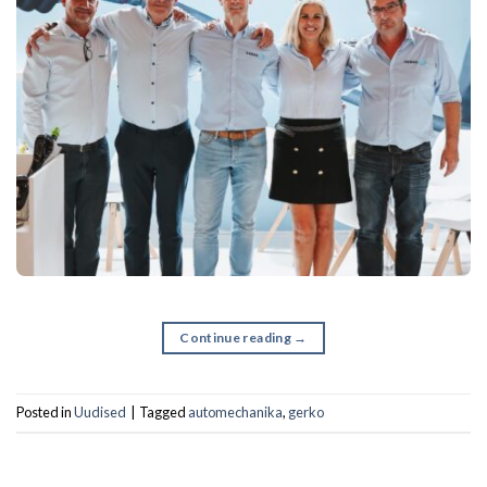
Continue reading
→
Posted in
Uudised
|
Tagged
automechanika
,
gerko