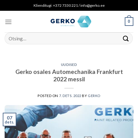
Skip
Klienditugi: +372 7330 221 / info@gerko.ee
to
content
0
Otsi:
UUDISED
Gerko osales Automechanika Frankfurt
2022 messil
POSTED ON
7. DETS. 2022
BY
GERKO
07
dets.