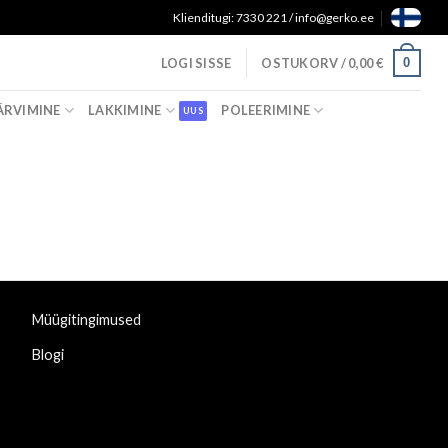
Klienditugi: 7330 221 / info@gerko.ee
0
LOGI SISSE
OSTUKORV /
0,00
€
ÄRVIMINE
LAKKIMINE
POLEERIMINE
Müügitingimused
Blogi