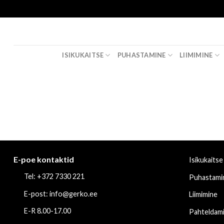
Skip
to
content
ISIKUKAITSE
PUHASTAMINE
LIIMIMINE
E-poe kontaktid
Isikukaitse
Tel: +372 7330 221
Puhastami
E-post: info@gerko.ee
Liimimine
E-R 8.00-17.00
Pahteldam