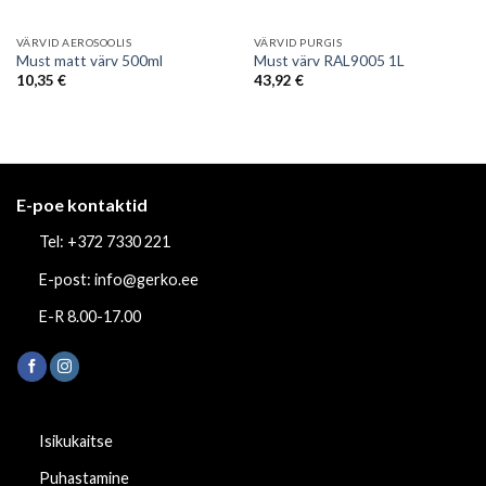
VÄRVID AEROSOOLIS
VÄRVID PURGIS
Must matt värv 500ml
Must värv RAL9005 1L
10,35
€
43,92
€
E-poe kontaktid
Tel: +372 7330 221
E-post: info@gerko.ee
E-R 8.00-17.00
Isikukaitse
Puhastamine