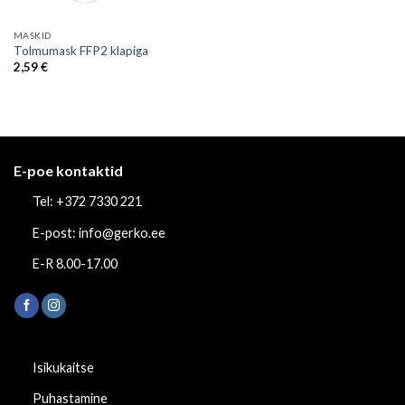
MASKID
Tolmumask FFP2 klapiga
2,59
€
E-poe kontaktid
Tel: +372 7330 221
E-post: info@gerko.ee
E-R 8.00-17.00
Isikukaitse
Puhastamine